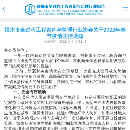
福州市全过程工程咨询与监理行业协会关于2022年春
节疫情防控通知
发布时间：2022/1/11 14:58:13
各会员单位：
一年一度的新春佳节春节即将来临，福州市全过程工程咨询与
监理行业协会先提前给大家拜个早年，在此向全体会员单位朋友致以
节日的问候和新年的祝福！
当前，新冠肺炎疫情仍在全球蔓延，奥密克戎变异株来势汹
汹，国内疫情多点散发、局部高度聚集，疫情防控压力持续增大。为
了保障您和家人的身体健康，共同度过平安、祥和的节日，我们就春
节期间疫情防控工作通知如下：
一、安全有序流动
各会员单位人员
请尽量留在当地过节，各企业要落实职工的法
定权益，做好疫情防控工作和物资保障工作，密切关注国内疫情发展
变化和中高风险地区调整情况，倡导不离省、不出境、不前往疫情发
生地所在城市。确需出行的，旅途中请做好个人防护。如果从外地入
榕，请于入榕后
24小时内主动进行一次核酸检测，并开展自我健康
监测。如果从疫情发生地所在城市和陆地边境口岸城市入榕，入榕时
将查验48小时内核酸检测阴性证明，请在出行前在当地做好核酸检