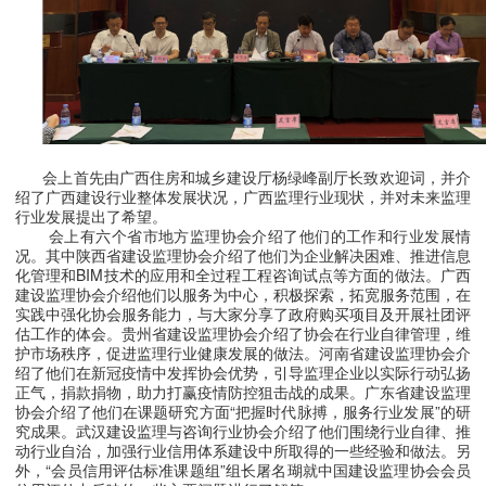
会上首先由广西住房和城乡建设厅杨绿峰副厅长致欢迎词，并介
绍了广西建设行业整体发展状况，广西监理行业现状，并对未来监理
行业发展提出了希望。
会上有六个省市地方监理协会介绍了他们的工作和行业发展情
况。其中陕西省建设监理协会介绍了他们为企业解决困难、推进信息
化管理和BIM技术的应用和全过程工程咨询试点等方面的做法。广西
建设监理协会介绍他们以服务为中心，积极探索，拓宽服务范围，在
实践中强化协会服务能力，与大家分享了政府购买项目及开展社团评
估工作的体会。贵州省建设监理协会介绍了协会在行业自律管理，维
护市场秩序，促进监理行业健康发展的做法。河南省建设监理协会介
绍了他们在新冠疫情中发挥协会优势，引导监理企业以实际行动弘扬
正气，捐款捐物，助力打赢疫情防控狙击战的成果。广东省建设监理
协会介绍了他们在课题研究方面“把握时代脉搏，服务行业发展”的研
究成果。武汉建设监理与咨询行业协会介绍了他们围绕行业自律、推
动行业自治，加强行业信用体系建设中所取得的一些经验和做法。另
外，“会员信用评估标准课题组”组长屠名瑚就中国建设监理协会会员