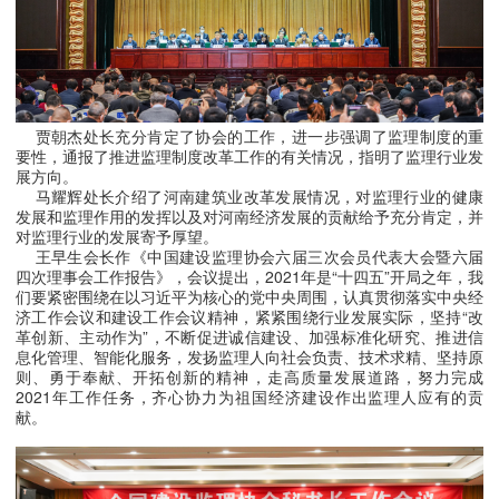
贾朝杰处长充分肯定了协会的工作，进一步强调了监理制度的重
要性，通报了推进监理制度改革工作的有关情况，指明了监理行业发
展方向。
马耀辉处长介绍了河南建筑业改革发展情况，对监理行业的健康
发展和监理作用的发挥以及对河南经济发展的贡献给予充分肯定，并
对监理行业的发展寄予厚望。
王早生会长作《中国建设监理协会六届三次会员代表大会暨六届
四次理事会工作报告》，会议提出，
2021年是“十四五”开局之年，我
们要紧密围绕在以习近平为核心的党中央周围，认真贯彻落实中央经
济工作会议和建设工作会议精神，紧紧围绕行业发展实际，坚持“改
革创新、主动作为”，不断促进诚信建设、加强标准化研究、推进信
息化管理、智能化服务，发扬监理人向社会负责、技术求精、坚持原
则、勇于奉献、开拓创新的精神，走高质量发展道路，努力完成
2021年工作任务，齐心协力为祖国经济建设作出监理人应有的贡
献。