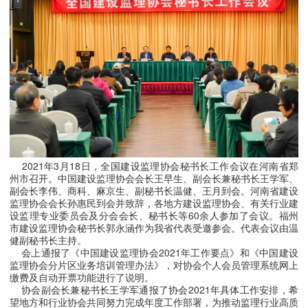
2021年3月18日，全国建设监理协会秘书长工作会议在河南省郑
州市召开。中国建设监理协会会长王早生、副会长兼秘书长王学军、
副会长李伟、商科、麻京生、副秘书长温健、王月到会。河南省建设
监理协会会长孙惠民到会并致辞，各地方建设监理协会、有关行业建
设监理专业委员会及分会会长、秘书长等60余人参加了会议。
福州
市建设监理协会秘书长郭永涵作为我省代表受邀参会。代表
会议由温
健副秘书长主持。
会上通报了《中国建设监理协会
2021年工作要点》和《中国建设
监理协会分片区业务培训管理办法》，对协会个人会员管理系统网上
缴费及自动开票功能进行了说明。
协会副会长兼秘书长王学军通报了协会
2021年具体工作安排，希
望地方和行业协会共同努力完成年度工作部署，为推动监理行业高质