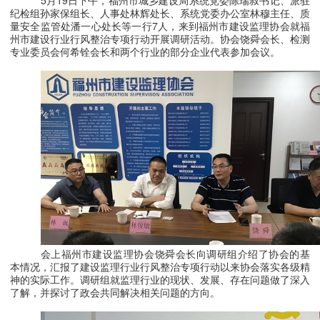
5月
19
日下午，福州市城乡建设局系统党委陈瑞叔书记、派驻
纪检组孙家保组长、人事处林辉处长、系统党委办公室林穆主任、质
量安全监管处潘一心处长等一行
7
人，来到福州市建设监理协会就福
州市建设行业行风整治专项行动开展调研活动。协会饶舜会长、检测
专业委员会何希铨会长和两个行业的部分企业代表参加会议。
会上福州市建设监理协会饶舜会长向调研组介绍了协会的基
本情况，汇报了建设监理行业行风整治专项行动以来协会落实各级精
神的实际工作。调研组就监理行业的现状、发展、存在问题做了深入
了解，并探讨了政会共同解决相关问题的方向。