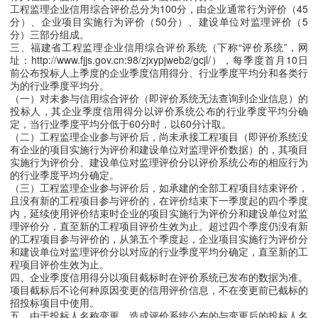
工程监理企业信用综合评价总分为100分，由企业通常行为评价（45
分）、企业项目实施行为评价（50分）、建设单位对监理评价（5
分）三部分组成。
三、福建省工程监理企业信用综合评价系统（下称“评价系统”，网
址：http://www.fjjs.gov.cn:98/zjxypjweb2/gcjl/），每季度首月10日
前公布投标人上季度的企业季度信用得分、行业季度平均分和各类行
为的行业季度平均分。
（一）对未参与信用综合评价（即评价系统无法查询到企业信息）的
投标人，其企业季度信用得分以评价系统公布的行业季度平均分确
定，当行业季度平均分低于60分时，以60分计取。
（二）工程监理企业参与评价后，尚未承接工程项目（即评价系统没
有企业的项目实施行为评价和建设单位对监理评价数据）的，其项目
实施行为评价分、建设单位对监理评价分以评价系统公布的相应行为
的行业季度平均分确定。
（三）工程监理企业参与评价后，如承建的全部工程项目结束评价，
且没有新的工程项目参与评价的，在评价结束下一季度起的四个季度
内，延续使用评价结束时企业的项目实施行为评价分和建设单位对监
理评价分，直至新的工程项目评价生效为止。超过四个季度仍没有新
的工程项目参与评价的，从第五个季度起，企业项目实施行为评价分
和建设单位对监理评价分以对应的行业季度平均分确定，直至新的工
程项目评价生效为止。
四、企业季度信用得分以项目截标时在评价系统已发布的数据为准。
项目截标后不论何种原因变更的信用评价信息，不在变更前已截标的
招投标项目中使用。
五、由于投标人名称变更，造成评价系统公布的与变更后的投标人名