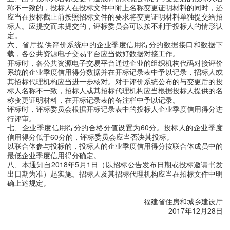
称不一致的，投标人在投标文件中附上名称变更证明材料的同时，还
应当在投标截止前按照招标文件的要求将变更证明材料单独提交给招
标人。应提交而未提交的，评标委员会可以按不利于投标人的情形认
定。
六、省厅提供评价系统中的企业季度信用得分的数据接口和数据下
载，各公共资源电子交易平台应当做好数据对接工作。
开标时，各公共资源电子交易平台通过企业的组织机构代码对接评价
系统的企业季度信用得分数据并在开标记录表中予以记录，招标人或
其招标代理机构应当进一步核对。对于评价系统公布的与变更后的投
标人名称不一致，招标人或其招标代理机构应当根据投标人提供的名
称变更证明材料，在开标记录表的备注栏中予以记录。
评标时，评标委员会根据开标记录表中的投标人企业季度信用得分进
行评审。
七、企业季度信用得分的合格分值设置为60分。投标人的企业季度
信用得分低于60分的，评标委员会应当否决其投标。
以联合体参与投标的，投标人的企业季度信用得分按联合体成员中的
最低企业季度信用得分确定。
八、本通知自2018年5月1日（以招标公告发布日期或投标邀请书发
出日期为准）起实施。招标人及其招标代理机构应当在招标文件中明
确上述规定。
福建省住房和城乡建设厅
2017年12月28日